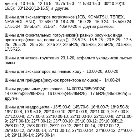
диске) - 10-16.5: 12-16.5: 10/75-15.3: 11.5/80-15.3: 30*10-20(10-
16.5): 33*12-20(12-16.5) и другие.
Шины для экскаваторов погрузчиков (JCB, KOMATSU, TEREX,
NEW HOLLAND) - 12.5/80-18: 18.4-26: 16.9-28: 16.9-24: 15.5/80-24:
17.5L-24: 19.5L-24: 21L-24: 405/70-20 и другие размеры.
Шины для фронтальных погрузчиков(в разных рисунках вида
протектора(клюшка, волна и др.)) - 23.5-25: 15.5-25: 20.5-25: 17.5-
25: 26.5-25: 29.5-25: 29.5-29, 29.5R25, 26.5R25, 23.5R25, 20.5R25,
17.5R25.
Шины для катков- грунтовых 23.1-26, асфальто укладчиков лысые
шины
Шины для экскаваторов на пневмо ходу - 10.00-20, 9.00-20
Шины для грейдера(рисунок протектора клюшка) - 14.00-24
Шины радиальные для кранов - 14.00R24(385/95R24):
14.00R25(385/95R25): 16.00R25(445/95R25): 17.5R25(445/80R25) и
другие.
Шины для квадроцикла - 13*5.00-6; 145/70-6; 16*8.00-7; 18*9.50-8;
19*7.00-8; 19.9.50-8; 20*10.00-10; 20*10.00-9; 20*11.00-9; 20*7.00-8;
21*12.00-8; 21*7.00-8; 22*10.00-10; 22*11.00-10; 22*11.00-8; 22*11.00-
9; 22*7.00-10; 22*7.00-12; 23*7.00-10; 25*10.00-12; 25*10.00R12;
25*8.00-12; 25*8.00R12; 26*11.00-12; 26*11.00-14; 26*12.00-12;
26*9.00-12; 26*9.00-14; 27*11.00-12; 27*11.00-14; 27*9.00-12; 27*9.00-
14; 29*11.00-14; 29*9.00-14